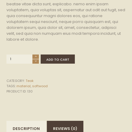
beatae vitae dicta sunt, explicabo. nemo enim ipsam
voluptatem, quia voluptas sit, aspernatur aut odit aut fugit, sed
quia consequuntur magni dolores eos, qui ratione
voluptatem sequi nesciunt, neque porro quisquam est, qui
dolorem ipsum, quia dolor sit, amet, consectetur, adipisci
velit, sed quia non numquam eius modi tempora incidunt, ut
labore et dolore.
Yellowheart
ADD TO CART
Boards
quantity
CATEGORY:
Teak
TAGS:
material
,
softwood
PRODUCT ID:
130
DESCRIPTION
REVIEWS (0)