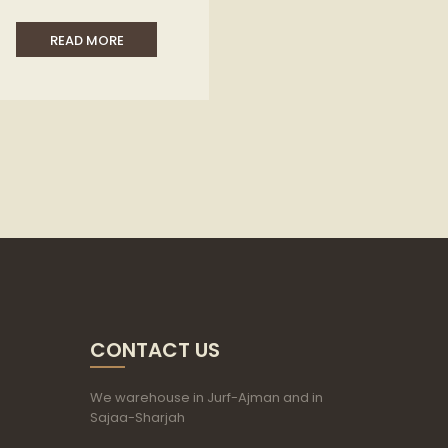
READ MORE
CONTACT US
We warehouse in Jurf-Ajman and in
Sajaa-Sharjah