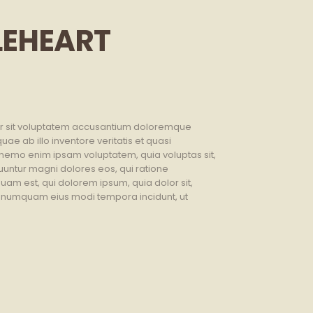
LEHEART
rror sit voluptatem accusantium doloremque
e ab illo inventore veritatis et quasi
. nemo enim ipsam voluptatem, quia voluptas sit,
quuntur magni dolores eos, qui ratione
am est, qui dolorem ipsum, quia dolor sit,
on numquam eius modi tempora incidunt, ut