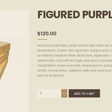
FIGURED PURP
$
120.00
Sed ut perspiciatis, unde omnis iste natus e
laudantium, totam rem aperiam eaque ipsa, qua
architecto beatae vitae dicta sunt, explicabo
aspernatur aut odit aut fugit, sed quia conse
voluptatem sequi nesciunt, neque porro quisqu
amet, consectetur, adipisci velit, sed quia n
labore et dolore.
Figured
ADD TO CART
Purpleheart
quantity