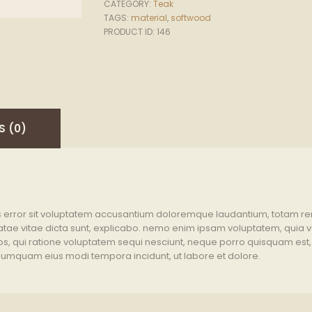
CATEGORY:
Teak
TAGS:
material
,
softwood
PRODUCT ID:
146
S (0)
tus error sit voluptatem accusantium doloremque laudantium, totam r
atae vitae dicta sunt, explicabo. nemo enim ipsam voluptatem, quia vol
, qui ratione voluptatem sequi nesciunt, neque porro quisquam est, q
n numquam eius modi tempora incidunt, ut labore et dolore.