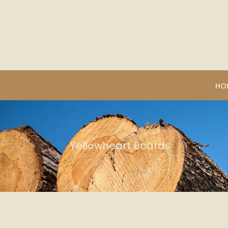
HO
Yellowheart Boards