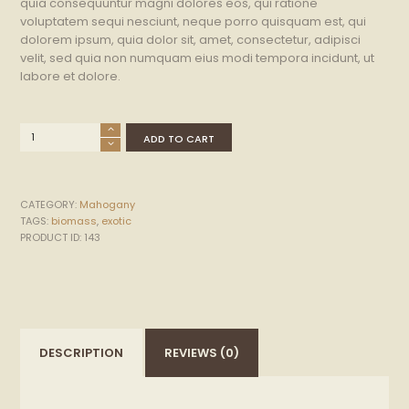
quia consequuntur magni dolores eos, qui ratione
voluptatem sequi nesciunt, neque porro quisquam est, qui
dolorem ipsum, quia dolor sit, amet, consectetur, adipisci
velit, sed quia non numquam eius modi tempora incidunt, ut
labore et dolore.
Macassar
ADD TO CART
Ebony
quantity
CATEGORY:
Mahogany
TAGS:
biomass
,
exotic
PRODUCT ID:
143
DESCRIPTION
REVIEWS (0)