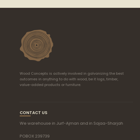
Wood Concepts is actively involved in galvanizing the best
outcomes in anything to do with wood, be it logs, timber,
value-added products or furniture.
CONTACT US
We warehouse in Jurf-Ajman and in Sajaa-Sharjah
POBOX 239739