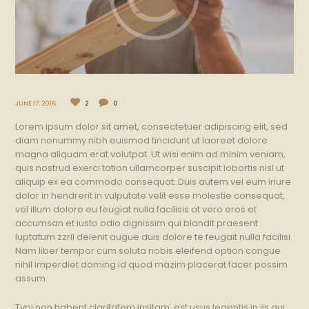
JUNE 17, 2016
2
0
Lorem ipsum dolor sit amet, consectetuer adipiscing elit, sed
diam nonummy nibh euismod tincidunt ut laoreet dolore
magna aliquam erat volutpat. Ut wisi enim ad minim veniam,
quis nostrud exerci tation ullamcorper suscipit lobortis nisl ut
aliquip ex ea commodo consequat. Duis autem vel eum iriure
dolor in hendrerit in vulputate velit esse molestie consequat,
vel illum dolore eu feugiat nulla facilisis at vero eros et
accumsan et iusto odio dignissim qui blandit praesent
luptatum zzril delenit augue duis dolore te feugait nulla facilisi.
Nam liber tempor cum soluta nobis eleifend option congue
nihil imperdiet doming id quod mazim placerat facer possim
assum.
Typi non habent claritatem insitam; est usus legentis in iis qui