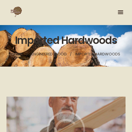
Imported Hardwoods
HOME
ENGINEERED WOOD
IMPORTED HARDWOODS